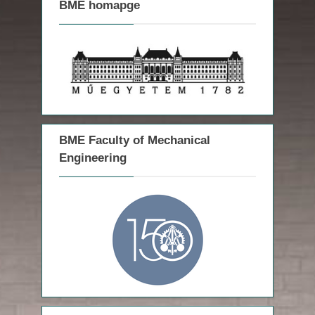
BME homapge
s
s
P
t
o
:
s
t
:
BME Faculty of Mechanical
Engineering