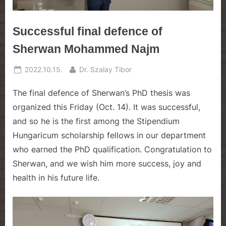
e
Successful final defence of
Sherwan Mohammed Najm
Posted
By
2022.10.15.
Dr. Szalay Tibor
on
The final defence of Sherwan’s PhD thesis was
organized this Friday (Oct. 14). It was successful,
and so he is the first among the Stipendium
Hungaricum scholarship fellows in our department
who earned the PhD qualification. Congratulation to
Sherwan, and we wish him more success, joy and
health in his future life.