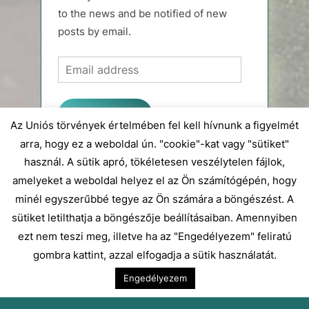
to the news and be notified of new
posts by email.
Email
address
Subscribe
Az Uniós törvények értelmében fel kell hívnunk a figyelmét
arra, hogy ez a weboldal ún. "cookie"-kat vagy "sütiket"
Join 54 other subscribers.
használ. A sütik apró, tökéletesen veszélytelen fájlok,
amelyeket a weboldal helyez el az Ön számítógépén, hogy
Magyar
minél egyszerűbbé tegye az Ön számára a böngészést. A
sütiket letilthatja a böngészője beállításaiban. Amennyiben
English
ezt nem teszi meg, illetve ha az "Engedélyezem" feliratú
gombra kattint, azzal elfogadja a sütik használatát.
Engedélyezem