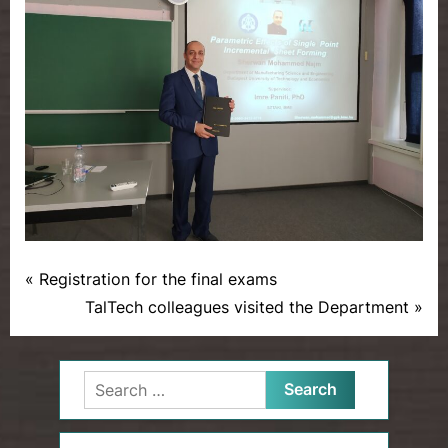
P
Post
Registration for the final exams
News
r
N
TalTech colleagues visited the Department
navigation
e
e
v
x
Search
i
t
for:
o
P
u
o