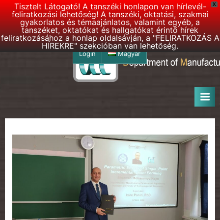
Tisztelt Látogató! A tanszéki honlapon van hírlevél-
X
feliratkozási lehetőség! A tanszéki, oktatási, szakmai
gyakorlatos és témaajánlatos, valamint egyéb, a
tanszéket, oktatókat és hallgatókat érintő hírek
feliratkozásához a honlap oldalsávján, a "FELIRATKOZÁS A
HÍREKRE" szekcióban van lehetőség.
Skip
Login
Magyar
to
D
DMSE
content
–
M
Department
S
of
E
Manufacturing
Science
h
and
o
Engineering
m
e
p
a
g