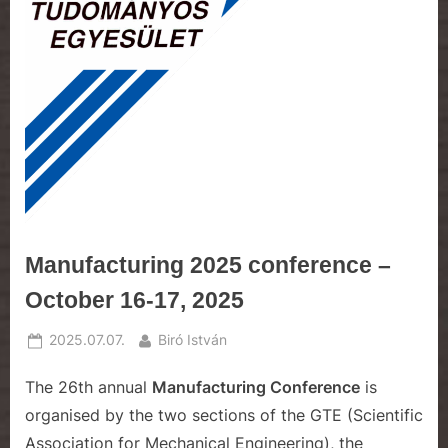
e
Manufacturing 2025 conference –
October 16-17, 2025
Posted
By
2025.07.07.
Biró István
on
The 26th annual
Manufacturing Conference
is
organised by the two sections of the GTE (Scientific
Association for Mechanical Engineering), the