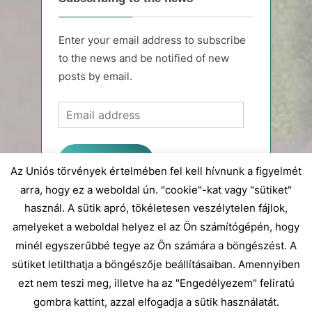
Enter your email address to subscribe
to the news and be notified of new
posts by email.
Email
address
Subscribe
Az Uniós törvények értelmében fel kell hívnunk a figyelmét
arra, hogy ez a weboldal ún. "cookie"-kat vagy "sütiket"
Join 54 other subscribers.
használ. A sütik apró, tökéletesen veszélytelen fájlok,
amelyeket a weboldal helyez el az Ön számítógépén, hogy
Magyar
minél egyszerűbbé tegye az Ön számára a böngészést. A
sütiket letilthatja a böngészője beállításaiban. Amennyiben
English
ezt nem teszi meg, illetve ha az "Engedélyezem" feliratú
gombra kattint, azzal elfogadja a sütik használatát.