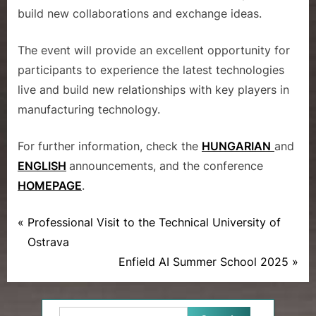
build new collaborations and exchange ideas.
The event will provide an excellent opportunity for
participants to experience the latest technologies
live and build new relationships with key players in
manufacturing technology.
For further information, check the
HUNGARIAN
and
ENGLISH
announcements, and the conference
HOMEPAGE
.
P
Post
Professional Visit to the Technical University of
News
r
Ostrava
navigation
e
N
Enfield AI Summer School 2025
v
e
i
x
Search