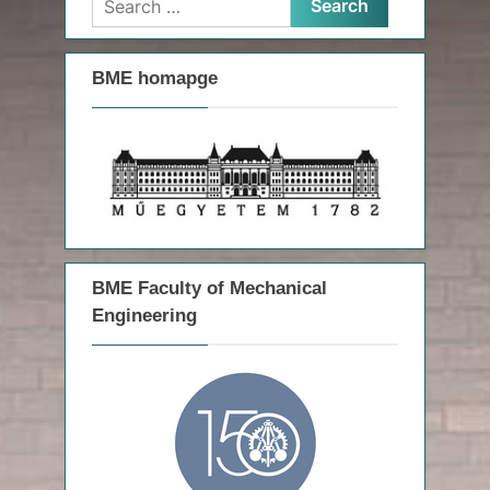
o
t
for:
u
P
s
o
BME homapge
P
s
o
t
s
:
t
:
BME Faculty of Mechanical
Engineering