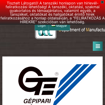
Tisztelt Látogató! A tanszéki honlapon van hírlevél-
X
feliratkozási lehetőség! A tanszéki, oktatási, szakmai
gyakorlatos és témaajánlatos, valamint egyéb, a
tanszéket, oktatókat és hallgatókat érintő hírek
feliratkozásához a honlap oldalsávján, a "FELIRATKOZÁS A
HÍREKRE" szekcióban van lehetőség.
Skip
Login
Magyar
to
D
DMSE
content
–
M
Department
S
of
E
Manufacturing
Science
h
and
o
Engineering
m
e
p
a
g