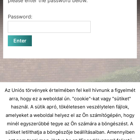
please enter the password below.
e
Password:
Az Uniós törvények értelmében fel kell hívnunk a figyelmét
arra, hogy ez a weboldal ún. "cookie"-kat vagy "sütiket"
használ. A sütik apró, tökéletesen veszélytelen fájlok,
amelyeket a weboldal helyez el az Ön számítógépén, hogy
minél egyszerűbbé tegye az Ön számára a böngészést. A
sütiket letilthatja a böngészője beállításaiban. Amennyiben