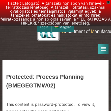
Tisztelt Látogató! A tanszéki honlapon van hírlevél-
X
feliratkozási lehetőség! A tanszéki, oktatási, szakmai
gyakorlatos és témaajánlatos, valamint egyéb, a
tanszéket, oktatókat és hallgatókat érintő hírek
feliratkozásához a honlap oldalsávján, a "FELIRATKOZÁS A
HÍREKRE" szekcióban van lehetőség.
Skip
Login
Magyar
to
D
DMSE
content
–
M
Department
S
of
E
Manufacturing
Science
h
and
o
Protected: Process Planning
Engineering
m
(BMEGEGTMW02)
e
p
a
This content is password-protected. To view it,
g