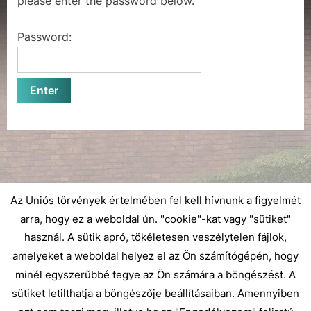
please enter the password below.
e
Password:
Az Uniós törvények értelmében fel kell hívnunk a figyelmét
arra, hogy ez a weboldal ún. "cookie"-kat vagy "sütiket"
használ. A sütik apró, tökéletesen veszélytelen fájlok,
amelyeket a weboldal helyez el az Ön számítógépén, hogy
minél egyszerűbbé tegye az Ön számára a böngészést. A
sütiket letilthatja a böngészője beállításaiban. Amennyiben