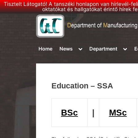
Tisztelt Látogató! A tanszéki honlapon van hírlevél-fe
oktatókat és hallgatókat érintő hírek
Skip
to
D
DMSE
content
–
M
Toggle
Toggl
Home
News
Department
E
Department
sub-
sub-
S
of
menu
menu
E
Manufacturing
Science
h
and
o
Education – SSA
Engineering
m
e
p
BSc
|
MSc
a
g
e