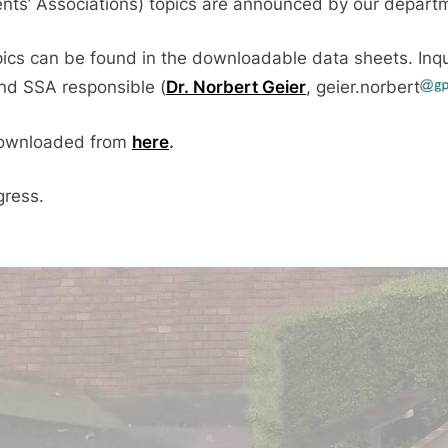
ents’ Associations) topics are announced by our depart
pics can be found in the downloadable data sheets. Inqu
nd SSA responsible (
Dr. Norbert Geier
, geier.norbert
 downloaded from
here
.
gress.