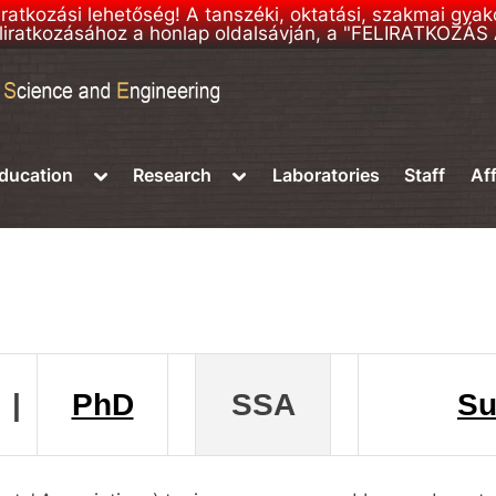
liratkozási lehetőség! A tanszéki, oktatási, szakmai gya
 feliratkozásához a honlap oldalsávján, a "FELIRATKOZÁ
e
Toggle
Toggle
ducation
Research
Laboratories
Staff
Aff
sub-
sub-
menu
menu
|
PhD
SSA
Su