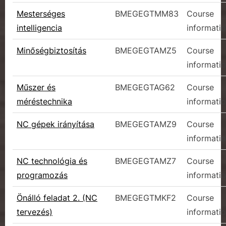
Mesterséges
BMEGEGTMM83
Course
intelligencia
informati
Minőségbiztosítás
BMEGEGTAMZ5
Course
informati
Műszer és
BMEGEGTAG62
Course
méréstechnika
informati
NC gépek irányítása
BMEGEGTAMZ9
Course
informati
NC technológia és
BMEGEGTAMZ7
Course
programozás
informati
Önálló feladat 2. (NC
BMEGEGTMKF2
Course
tervezés)
informati