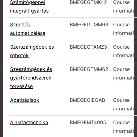
Számítógéppel
BMEGEGTMK42
Course
integrált gyártás
informati
Szerelés
BMEGEGTMM63
Course
automatizálása
informati
Szerszámgépek és
BMEGEGTAMZ3
Course
robotok
informati
Szeszámgépek és
BMEGEGTMM62
Course
gyártórendszerek
informati
tervezése
Adatbázisok
BMEGEGIEGAB
Course
informati
Alakítástechnika
BMEGEMT4095
Course
informati