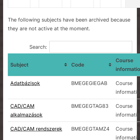
e
The following
subjects
have been archived because
they are not active at the moment
.
Search:
Course
Subject
Code
informati
Adatbázisok
BMEGEGIEGAB
Course
informati
CAD/CAM
BMEGEGTAG83
Course
alkalmazások
informati
CAD/CAM rendszerek
BMEGEGTAMZ4
Course
informati