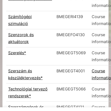
informati
Számítógépi
BMEGERI4139
Course
szimuláció
informati
Szenzorok és
BMEGEFO4130
Course
aktuátorok
informati
Szerelés*
BMEGEGT5069
Course
informati
Szerszám és
BMEGEGT4001
Course
készüléktervezés*
informati
Technológiai tervező
BMEGEGT5066
Course
rendszerek*
informati
Szerszámgépek és
BMEGEGT4121
Course