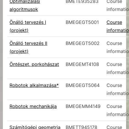
Optimalizálási
BMETE935283
Course
algoritmusok
informati
Önálló tervezés I
BMEGEGT5001
Course
(projekt)
informati
Önálló tervezés II
BMEGEGT5002
Course
(projekt)
informati
Öntészet, porkohászat
BMEGEMT4108
Course
informati
Robotok alkalmazása*
BMEGEGT5064
Course
informati
Robotok mechanikája
BMEGEMM4149
Course
informati
Számítógépi geometria
BMETT945178
Course