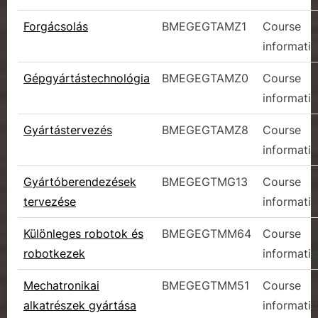
Forgácsolás
BMEGEGTAMZ1
Course
informati
Gépgyártástechnológia
BMEGEGTAMZ0
Course
informati
Gyártástervezés
BMEGEGTAMZ8
Course
informati
Gyártóberendezések
BMEGEGTMG13
Course
tervezése
informati
Különleges robotok és
BMEGEGTMM64
Course
robotkezek
informati
Mechatronikai
BMEGEGTMM51
Course
alkatrészek gyártása
informati