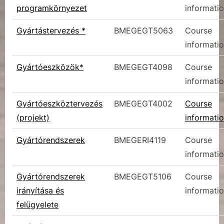
programkörnyezet
informati
Gyártástervezés *
BMEGEGT5063
Course
informati
Gyártóeszközök*
BMEGEGT4098
Course
informati
Gyártóeszköztervezés
BMEGEGT4002
Course
(projekt)
informati
Gyártórendszerek
BMEGERI4119
Course
informati
Gyártórendszerek
BMEGEGT5106
Course
irányítása és
informati
felügyelete