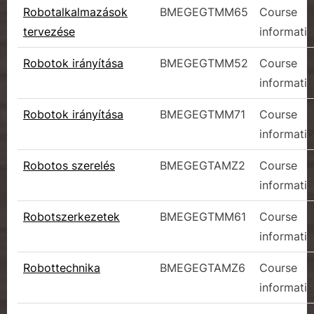
Robotalkalmazások
BMEGEGTMM65
Course
tervezése
informati
Robotok irányítása
BMEGEGTMM52
Course
informati
Robotok irányítása
BMEGEGTMM71
Course
informati
Robotos szerelés
BMEGEGTAMZ2
Course
informati
Robotszerkezetek
BMEGEGTMM61
Course
informati
Robottechnika
BMEGEGTAMZ6
Course
informati