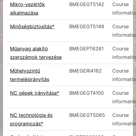
Mikro-vezérlők
BMEGEGT5142
Course
alkalmazása
informati
Minőségbiztosítás*
BMEGEGT5149
Course
informati
Műanyag alakító
BMEGEPT6281
Course
szerszámok tervezése
informati
Műhelyszintű
BMEGERI4162
Course
termelésirányítás
informati
NC gépek irányítása*
BMEGEGT4100
Course
informati
NC technológia és
BMEGEGT5065
Course
programozás*
informati