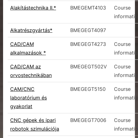
Alakítástechnika II.*
BMEGEMT4103
Course
informati
Alkatrészgyártás*
BMEGEGT4097
CAD/CAM
BMEGEGT4273
Course
alkalmazások *
informati
CAD/CAM az
BMEGEGT502V
Course
orvostechnikában
informati
CAM/CNC
BMEGEGT5150
Course
laboratórium és
informati
gyakorlat
CNC gépek és ipari
BMEGEGT7006
Course
robotok szimulációja
informati