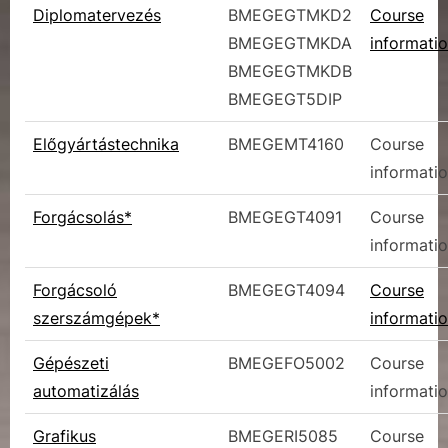
Diplomatervezés
BMEGEGTMKD2
Course
BMEGEGTMKDA
informati
BMEGEGTMKDB
BMEGEGT5DIP
Előgyártástechnika
BMEGEMT4160
Course
informati
Forgácsolás*
BMEGEGT4091
Course
informati
Forgácsoló
BMEGEGT4094
Course
szerszámgépek*
informati
Gépészeti
BMEGEFO5002
Course
automatizálás
informati
Grafikus
BMEGERI5085
Course