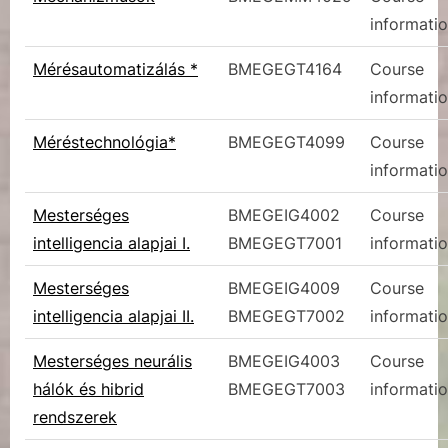
informati
Mérésautomatizálás *
BMEGEGT4164
Course
informati
Méréstechnológia*
BMEGEGT4099
Course
informati
Mesterséges
BMEGEIG4002
Course
intelligencia alapjai I.
BMEGEGT7001
informati
Mesterséges
BMEGEIG4009
Course
intelligencia alapjai II.
BMEGEGT7002
informati
Mesterséges neurális
BMEGEIG4003
Course
hálók és hibrid
BMEGEGT7003
informati
rendszerek