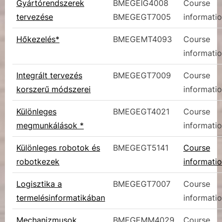
Gyártórendszerek
BMEGEIG4008
Course
tervezése
BMEGEGT7005
informati
Hőkezelés*
BMEGEMT4093
Course
informati
Integrált tervezés
BMEGEGT7009
Course
korszerű módszerei
informati
Különleges
BMEGEGT4021
Course
megmunkálások *
informati
Különleges robotok és
BMEGEGT5141
Course
robotkezek
informati
Logisztika a
BMEGEGT7007
Course
termelésinformatikában
informati
Mechanizmusok
BMEGEMM4029
Course