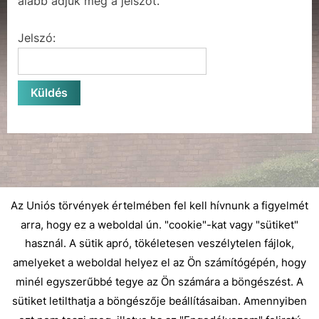
alább adjuk meg a jelszót.
Jelszó:
Az Uniós törvények értelmében fel kell hívnunk a figyelmét
arra, hogy ez a weboldal ún. "cookie"-kat vagy "sütiket"
használ. A sütik apró, tökéletesen veszélytelen fájlok,
amelyeket a weboldal helyez el az Ön számítógépén, hogy
minél egyszerűbbé tegye az Ön számára a böngészést. A
sütiket letilthatja a böngészője beállításaiban. Amennyiben