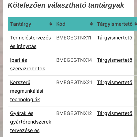
Kötelezően választható tantárgyak
Tantárgy
Kód
Tárgyismertető
Termeléstervezés
BMEGEGTNX11
Tárgyismertető
és irányítás
Ipari és
BMEGEGTNX14
Tárgyismertető
szervizrobotok
Korszerű
BMEGEGTNX21
Tárgyismertető
megmunkálási
technológiák
Gyárak és
BMEGEGTNX12
Tárgyismertető
gyártórendszerek
tervezése és