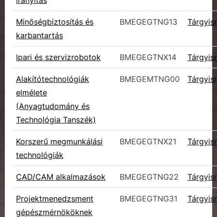
Minőségbiztosítás és
BMEGEGTNG13
Tárgyis
karbantartás
Ipari és szervizrobotok
BMEGEGTNX14
Tárgyis
Alakítótechnológiák
BMEGEMTNG00
Tárgyis
elmélete
(Anyagtudomány és
Technológia Tanszék)
Korszerű megmunkálási
BMEGEGTNX21
Tárgyis
technológiák
CAD/CAM alkalmazások
BMEGEGTNG22
Tárgyis
Projektmenedzsment
BMEGEGTNG31
Tárgyis
gépészmérnököknek