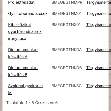
Projektfeladat
BMEGEGTNMPR
Tárgyismerte
Gyártóberendezések
BMEGEGTNM01
Tárgyismerte
Kiber-fizikai
BMEGEGTNX01
Tárgyismerte
gyártórendszerek
irányítása
Diplomamunka-
BMEGEGTNKDA
Tárgyismerte
készítés A
Diplomamunka-
BMEGEGTNKDB
Tárgyismerte
készítés B
Szakmai gyakorlat
BMEGEGTNKSG
Tárgyismerte
M
Találatok: 1 - 6 Összesen: 6