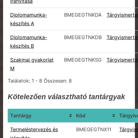
irányítása
Diplomamunka-
BMEGEGTNKDA
Tárgyismerte
készítés A
Diplomamunka-
BMEGEGTNKDB
Tárgyismerte
készítés B
Szakmai gyakorlat
BMEGEGTNKSG
Tárgyismerte
M
Találatok: 1 - 8 Összesen: 8
Kötelezően választható tantárgyak
Tantárgy
Kód
Tárgyis
Termeléstervezés és
BMEGEGTNX11
Tárgyis
irányítás