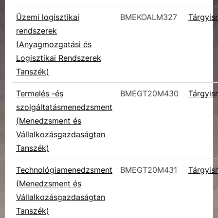
Üzemi logisztikai
BMEKOALM327
Tárgyis
rendszerek
(Anyagmozgatási és
Logisztikai Rendszerek
Tanszék)
Termelés -és
BMEGT20M430
Tárgyis
szolgáltatásmenedzsment
(Menedzsment és
Vállalkozásgazdaságtan
Tanszék)
Technológiamenedzsment
BMEGT20M431
Tárgyis
(Menedzsment és
Vállalkozásgazdaságtan
Tanszék)