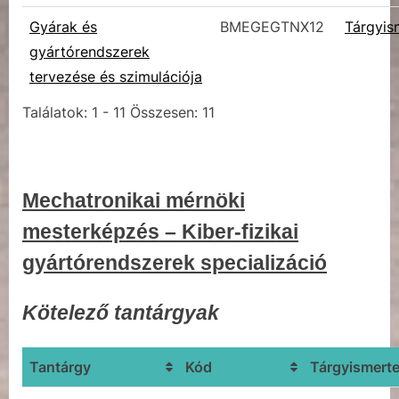
Gyárak és
BMEGEGTNX12
Tárgyis
gyártórendszerek
tervezése és szimulációja
Találatok: 1 - 11 Összesen: 11
Mechatronikai mérnöki
mesterképzés – Kiber-fizikai
gyártórendszerek specializáció
Kötelező tantárgyak
Tantárgy
Kód
Tárgyismert