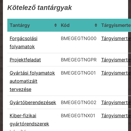
Kötelező tantárgyak
Tantárgy
Kód
Tárgyismerte
Forgácsolási
BMEGEGTNG00
Tárgyismerte
folyamatok
Projektfeladat
BMEGEGTNGPR
Tárgyismerte
Gyártási folyamatok
BMEGEGTNG01
Tárgyismerte
automatizált
tervezése
Gyártóberendezések
BMEGEGTNG02
Tárgyismerte
Kiber-fizikai
BMEGEGTNX01
Tárgyismerte
gyártórendszerek