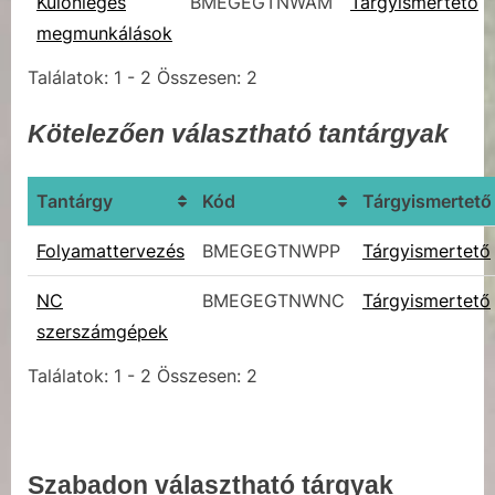
Különleges
BMEGEGTNWAM
Tárgyismertető
megmunkálások
Találatok: 1 - 2 Összesen: 2
Kötelezően választható tantárgyak
Tantárgy
Kód
Tárgyismertető
Folyamattervezés
BMEGEGTNWPP
Tárgyismertető
NC
BMEGEGTNWNC
Tárgyismertető
szerszámgépek
Találatok: 1 - 2 Összesen: 2
Szabadon választható tárgyak