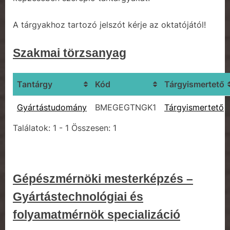
A tárgyakhoz tartozó jelszót kérje az oktatójától!
Szakmai törzsanyag
Tantárgy
Kód
Tárgyismertető
Gyártástudomány
BMEGEGTNGK1
Tárgyismertető
Találatok: 1 - 1 Összesen: 1
Gépészmérnöki mesterképzés –
Gyártástechnológiai és
folyamatmérnök specializáció