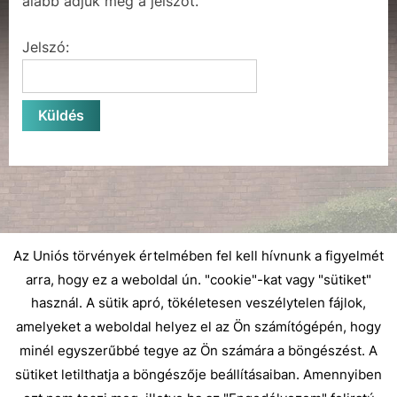
alább adjuk meg a jelszót.
Jelszó:
Az Uniós törvények értelmében fel kell hívnunk a figyelmét
arra, hogy ez a weboldal ún. "cookie"-kat vagy "sütiket"
használ. A sütik apró, tökéletesen veszélytelen fájlok,
amelyeket a weboldal helyez el az Ön számítógépén, hogy
minél egyszerűbbé tegye az Ön számára a böngészést. A
sütiket letilthatja a böngészője beállításaiban. Amennyiben