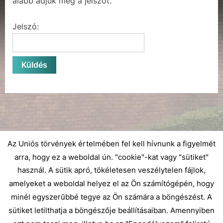
alább adjuk meg a jelszót.
Jelszó:
Az Uniós törvények értelmében fel kell hívnunk a figyelmét
arra, hogy ez a weboldal ún. "cookie"-kat vagy "sütiket"
használ. A sütik apró, tökéletesen veszélytelen fájlok,
amelyeket a weboldal helyez el az Ön számítógépén, hogy
minél egyszerűbbé tegye az Ön számára a böngészést. A
sütiket letilthatja a böngészője beállításaiban. Amennyiben