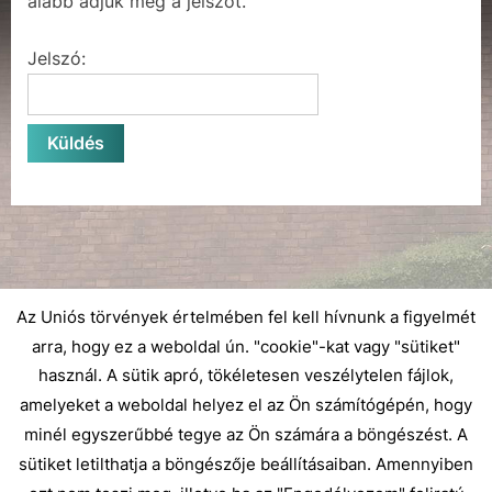
alább adjuk meg a jelszót.
Jelszó:
Az Uniós törvények értelmében fel kell hívnunk a figyelmét
arra, hogy ez a weboldal ún. "cookie"-kat vagy "sütiket"
használ. A sütik apró, tökéletesen veszélytelen fájlok,
amelyeket a weboldal helyez el az Ön számítógépén, hogy
minél egyszerűbbé tegye az Ön számára a böngészést. A
sütiket letilthatja a böngészője beállításaiban. Amennyiben