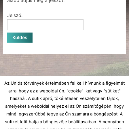
alább adjuk meg a jelszót.
Jelszó:
Az Uniós törvények értelmében fel kell hívnunk a figyelmét
arra, hogy ez a weboldal ún. "cookie"-kat vagy "sütiket"
használ. A sütik apró, tökéletesen veszélytelen fájlok,
amelyeket a weboldal helyez el az Ön számítógépén, hogy
minél egyszerűbbé tegye az Ön számára a böngészést. A
sütiket letilthatja a böngészője beállításaiban. Amennyiben