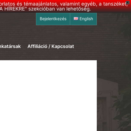
korlatos és témaajánlatos, valamint egyéb, a tanszéket,
X
S A HÍREKRE" szekcióban van lehetőség.
Bejelentkezés
English
katársak
Affiliáció / Kapcsolat