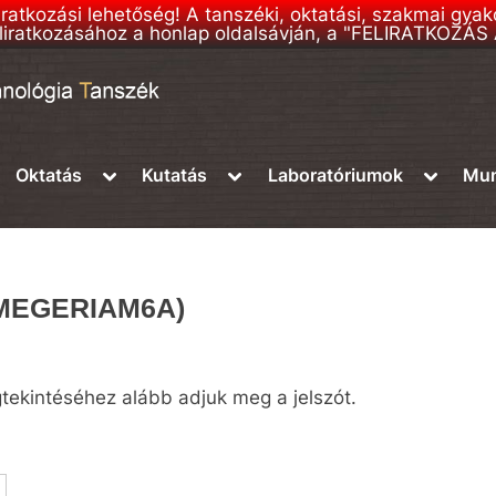
liratkozási lehetőség! A tanszéki, oktatási, szakmai gya
 feliratkozásához a honlap oldalsávján, a "FELIRATKOZÁ
ggle
Toggle
Toggle
Toggle
Oktatás
Kutatás
Laboratóriumok
Mun
b-
sub-
sub-
sub-
nu
menu
menu
menu
(BMEGERIAM6A)
gtekintéséhez alább adjuk meg a jelszót.