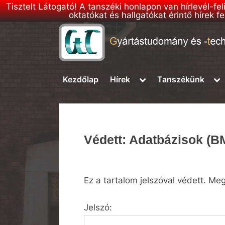
Tisztelt Látogató! A tanszéki honlapon van hírlevél-fe
oktatókat és hallgatókat érintő hírek
Skip
to
G
BME
content
–
T
Toggle
To
Kezdőlap
Hírek
Tanszékünk
Gyártástudomány
sub-
su
T
és
menu
me
h
-
technológia
o
Tanszék
n
Védett: Adatbázisok 
l
a
p
Ez a tartalom jelszóval védett. Me
Jelszó: