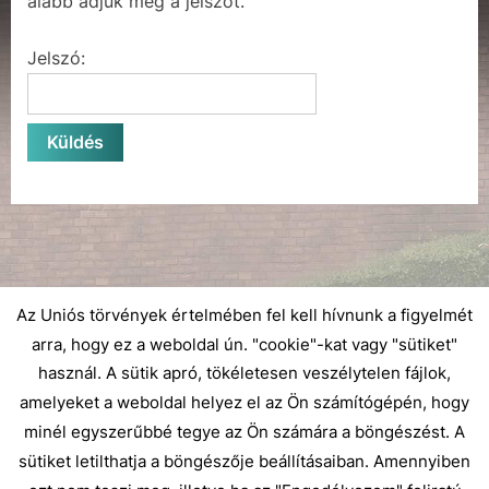
alább adjuk meg a jelszót.
Jelszó:
Az Uniós törvények értelmében fel kell hívnunk a figyelmét
arra, hogy ez a weboldal ún. "cookie"-kat vagy "sütiket"
használ. A sütik apró, tökéletesen veszélytelen fájlok,
amelyeket a weboldal helyez el az Ön számítógépén, hogy
minél egyszerűbbé tegye az Ön számára a böngészést. A
sütiket letilthatja a böngészője beállításaiban. Amennyiben