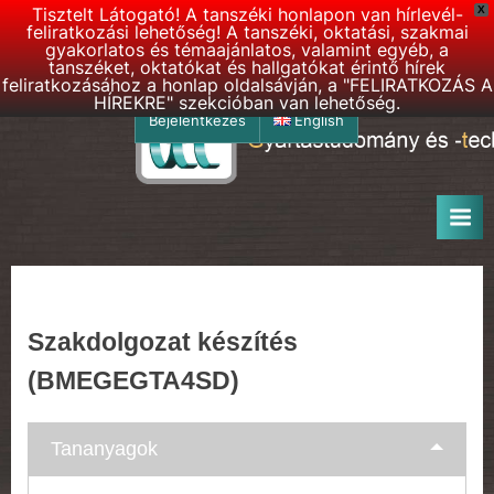
Tisztelt Látogató! A tanszéki honlapon van hírlevél-
X
feliratkozási lehetőség! A tanszéki, oktatási, szakmai
gyakorlatos és témaajánlatos, valamint egyéb, a
tanszéket, oktatókat és hallgatókat érintő hírek
feliratkozásához a honlap oldalsávján, a "FELIRATKOZÁS A
HÍREKRE" szekcióban van lehetőség.
Skip
Bejelentkezés
English
to
G
BME
content
–
T
Gyártástudomány
T
és
h
-
technológia
o
Tanszék
n
Szakdolgozat készítés
l
(BMEGEGTA4SD)
a
p
Tananyagok