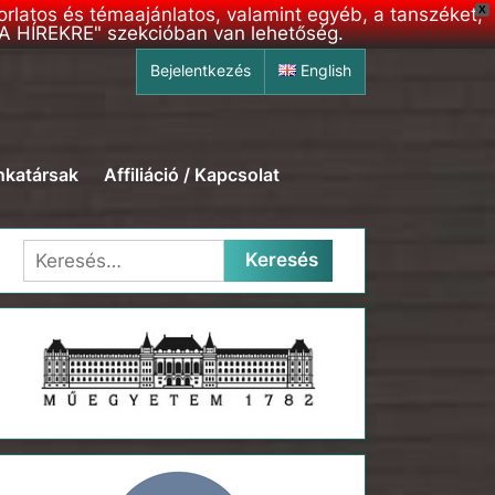
korlatos és témaajánlatos, valamint egyéb, a tanszéket,
X
S A HÍREKRE" szekcióban van lehetőség.
Bejelentkezés
English
katársak
Affiliáció / Kapcsolat
Keresés: