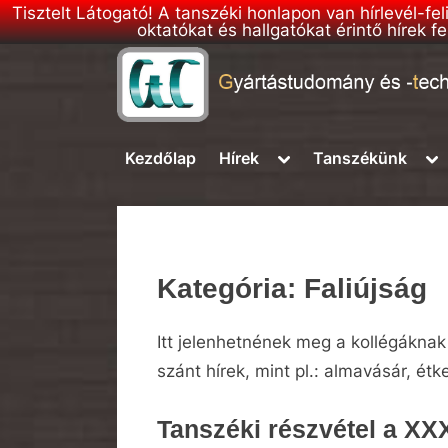
Tisztelt Látogató! A tanszéki honlapon van hírlevél-fe
oktatókat és hallgatókat érintő hírek
Skip
to
G
BME
content
–
T
Toggle
To
Kezdőlap
Hírek
Tanszékünk
Gyártástudomány
sub-
su
T
és
menu
me
h
-
technológia
o
Tanszék
n
Kategória:
Faliújság
l
a
Itt jelenhetnének meg a kollégáknak s
p
szánt hírek, mint pl.: almavásár, étk
Tanszéki részvétel a XX