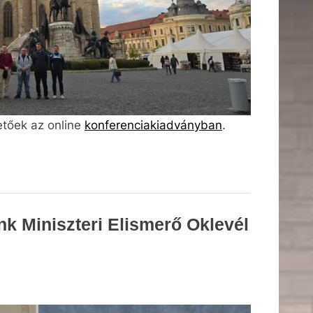
etőek az online
konferenciakiadványban
.
nk Miniszteri Elismerő Oklevél