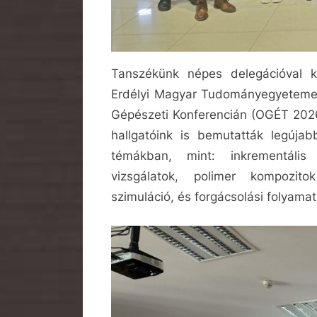
Tanszékünk népes delegációval ké
Erdélyi Magyar Tudományegyeteme
Gépészeti Konferencián (OGÉT 2026)
hallgatóink is bemutatták legújab
témákban, mint: inkrementális
vizsgálatok, polimer kompozito
szimuláció, és forgácsolási folyamat