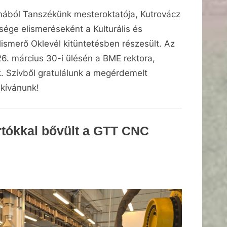
mából Tanszékünk mesteroktatója, Kutrovácz
ége elismeréseként a Kulturális és
lismerő Oklevél kitüntetésben részesült. Az
. március 30-i ülésén a BME rektora,
. Szívből gratulálunk a megérdemelt
 kívánunk!
rtókkal bővült a GTT CNC