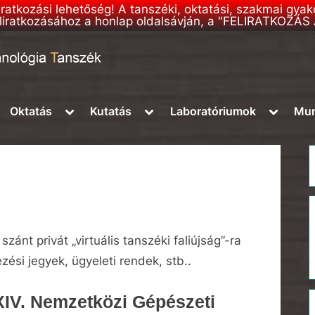
liratkozási lehetőség! A tanszéki, oktatási, szakmai gya
 feliratkozásához a honlap oldalsávján, a "FELIRATKOZÁ
ggle
Toggle
Toggle
Toggle
Oktatás
Kutatás
Laboratóriumok
Mun
b-
sub-
sub-
sub-
nu
menu
menu
menu
zánt privát „virtuális tanszéki faliújság”-ra
ezési jegyek, ügyeleti rendek, stb..
XIV. Nemzetközi Gépészeti