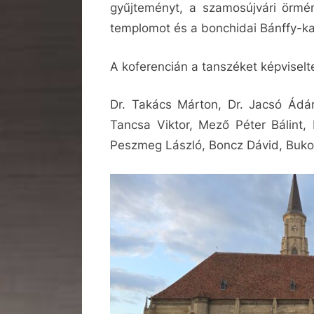
gyűjteményt, a szamosújvári örmén
templomot és a bonchidai Bánffy-kas
A koferencián a tanszéket képviselt
Dr. Takács Márton, Dr. Jacsó Ádá
Tancsa Viktor, Mező Péter Bálint, 
Peszmeg László, Boncz Dávid, Buko