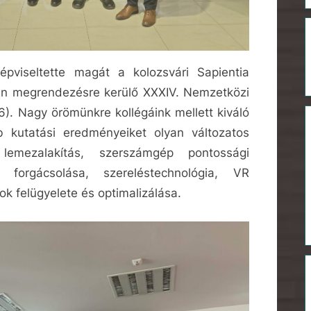
pviseltette magát a kolozsvári Sapientia
n megrendezésre kerülő XXXIV. Nemzetközi
. Nagy örömünkre kollégáink mellett kiváló
b kutatási eredményeiket olyan változatos
 lemezalakítás, szerszámgép pontossági
k forgácsolása, szereléstechnológia, VR
ok felügyelete és optimalizálása.