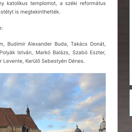
y katolikus templomot, a széki református
télyt is megtekinthették.
e:
m, Budimir Alexander Buda, Takács Donát,
Polyák István, Markó Balázs, Szabó Eszter,
r Levente, Kerülő Sebestyén Dénes.