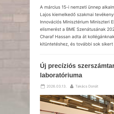
A március 15-i nemzeti ünnep alkal
Lajos kiemelkedő szakmai tevékenys
Innovációs Minisztérium Miniszteri E
elismerést a BME Szenátusának 2026
Charaf Hassan adta át kollégánknak
kitüntetéshez, és további sok sikert
default
Új precíziós szerszámta
,
laboratóriuma
Faliújság
,
Posted
By
2026.03.13.
Takács Donát
Hírek
on