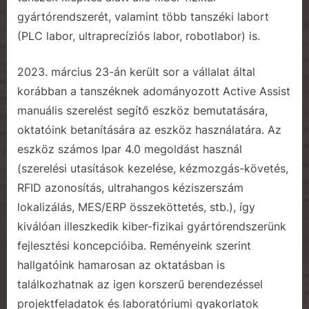
gyártórendszerét, valamint több tanszéki labort
(PLC labor, ultraprecíziós labor, robotlabor) is.
2023. március 23-án került sor a vállalat által
korábban a tanszéknek adományozott Active Assist
manuális szerelést segítő eszköz bemutatására,
oktatóink betanítására az eszköz használatára. Az
eszköz számos Ipar 4.0 megoldást használ
(szerelési utasítások kezelése, kézmozgás-követés,
RFID azonosítás, ultrahangos kéziszerszám
lokalizálás, MES/ERP összeköttetés, stb.), így
kiválóan illeszkedik kiber-fizikai gyártórendszerünk
fejlesztési koncepcióiba. Reményeink szerint
hallgatóink hamarosan az oktatásban is
találkozhatnak az igen korszerű berendezéssel
projektfeladatok és laboratóriumi gyakorlatok