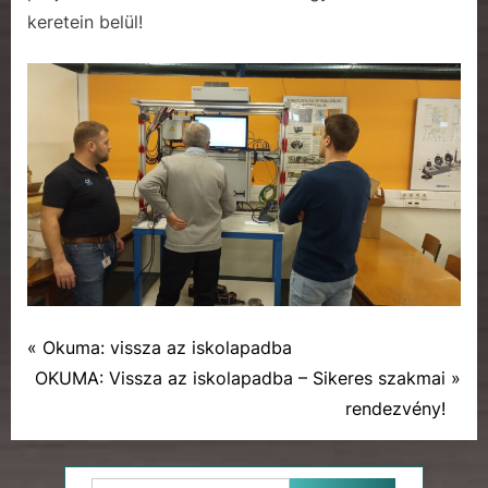
keretein belül!
P
Bejegyzés
Okuma: vissza az iskolapadba
Faliújság
N
r
OKUMA: Vissza az iskolapadba – Sikeres szakmai
navigáció
,
e
e
rendezvény!
Hírek
x
v
t
i