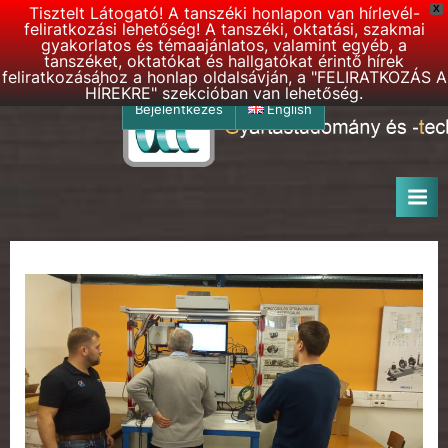
Tisztelt Látogató! A tanszéki honlapon van hírlevél-
X
feliratkozási lehetőség! A tanszéki, oktatási, szakmai
gyakorlatos és témaajánlatos, valamint egyéb, a
tanszéket, oktatókat és hallgatókat érintő hírek
feliratkozásához a honlap oldalsávján, a "FELIRATKOZÁS A
HÍREKRE" szekcióban van lehetőség.
Skip
Bejelentkezés
English
to
G
BME
content
–
T
Gyártástudomány
T
és
h
-
technológia
o
Tanszék
n
l
a
p