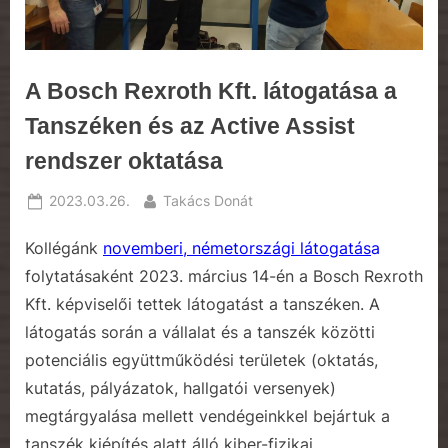
A Bosch Rexroth Kft. látogatása a
Tanszéken és az Active Assist
rendszer oktatása
Posted
By
2023.03.26.
Takács Donát
on
Kollégánk
novemberi, németországi látogatás
a
folytatásaként 2023. március 14-én a Bosch Rexroth
Kft. képviselői tettek látogatást a tanszéken. A
látogatás során a vállalat és a tanszék közötti
potenciális együttműködési területek (oktatás,
kutatás, pályázatok, hallgatói versenyek)
megtárgyalása mellett vendégeinkkel bejártuk a
tanszék kiépítés alatt álló kiber-fizikai