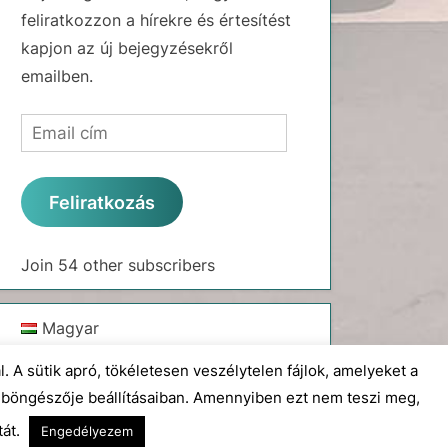
feliratkozzon a hírekre és értesítést
kapjon az új bejegyzésekről
emailben.
Email
cím
Feliratkozás
Join 54 other subscribers
Magyar
English
. A sütik apró, tökéletesen veszélytelen fájlok, amelyeket a
a böngészője beállításaiban. Amennyiben ezt nem teszi meg,
tát.
Engedélyezem