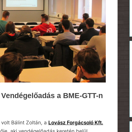
– Vendégelőadás a BME-GTT-n
olt Bálint Zoltán, a
Lovász Forgácsoló Kft.
je, aki vendégelőadás keretén belül