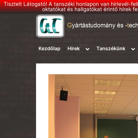
Tisztelt Látogató! A tanszéki honlapon van hírlevél-fe
oktatókat és hallgatókat érintő hírek
Skip
to
G
BME
content
–
T
Toggle
To
Kezdőlap
Hírek
Tanszékünk
Gyártástudomány
sub-
su
T
és
menu
me
h
-
technológia
o
Tanszék
n
l
a
p