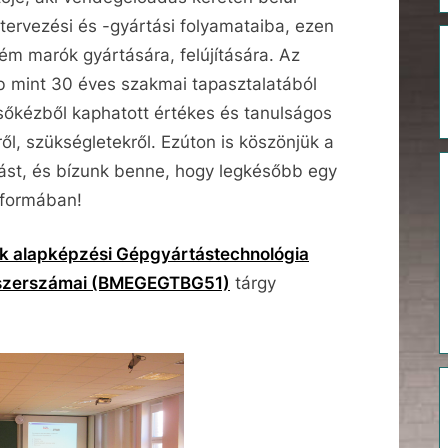
mtervezési és -gyártási folyamataiba, ezen
ém marók gyártására, felújítására. Az
b mint 30 éves szakmai tapasztalatából
elsőkézből kaphatott értékes és tanulságos
ről, szükségletekről. Ezúton is köszönjük a
ást, és bízunk benne, hogy legkésőbb egy
 formában!
 alapképzési Gépgyártástechnológia
 szerszámai (BMEGEGTBG51)
tárgy