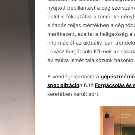
nyújtott bepillantást a cég szerszá
belül is fókuszálva a tömör keményf
előadás teljes mértékben a cég töb
merítkezett, ezáltal a hallgatóság 
információt az aktuális ipari trendek
Lovász Forgácsoló Kft-nek az előad
év múlva ismét találkozunk hasonló
A vendégelőadásra a
gépészmérnök
specializáció
n futó
Forgácsolás és
keretében került sort.