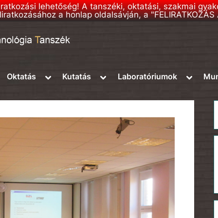
liratkozási lehetőség! A tanszéki, oktatási, szakmai gya
 feliratkozásához a honlap oldalsávján, a "FELIRATKOZÁ
ggle
Toggle
Toggle
Toggle
Oktatás
Kutatás
Laboratóriumok
Mun
b-
sub-
sub-
sub-
nu
menu
menu
menu