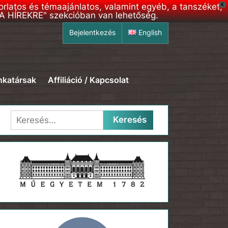
korlatos és témaajánlatos, valamint egyéb, a tanszéket,
X
S A HÍREKRE" szekcióban van lehetőség.
Bejelentkezés
English
katársak
Affiliáció / Kapcsolat
Keresés: