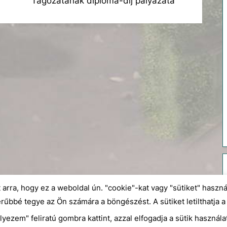
Tagozatának diploma-díj pályázata
x
t
P
o
s
t
:
arra, hogy ez a weboldal ún. "cookie"-kat vagy "sütiket" használ
űbbé tegye az Ön számára a böngészést. A sütiket letilthatja 
lyezem" feliratú gombra kattint, azzal elfogadja a sütik használa