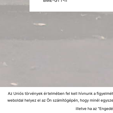
BME-GTT-n
navigáció
,
e
Hírek
v
i
o
u
s
P
o
s
t
:
Az Uniós törvények értelmében fel kell hívnunk a figyelmét 
weboldal helyez el az Ön számítógépén, hogy minél egyszer
illetve ha az "Engedé