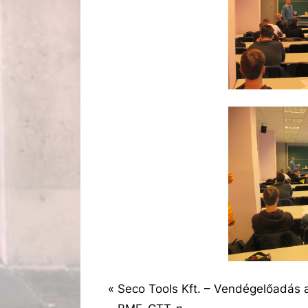
P
Seco Tools Kft. – Vendégelőadás 
Bejegyzés
Faliújság
r