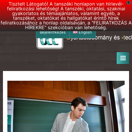
Tisztelt Látogató! A tanszéki honlapon van hírlevél-
X
feliratkozási lehetőség! A tanszéki, oktatási, szakmai
gyakorlatos és témaajánlatos, valamint egyéb, a
tanszéket, oktatókat és hallgatókat érintő hírek
feliratkozásához a honlap oldalsávján, a "FELIRATKOZÁS A
HÍREKRE" szekcióban van lehetőség.
Skip
Bejelentkezés
English
to
G
BME
content
–
T
Gyártástudomány
T
és
h
-
technológia
o
Tanszék
n
l
a
p