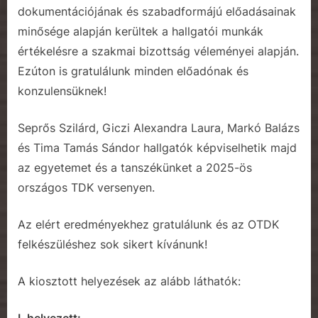
dokumentációjának és szabadformájú előadásainak
minősége alapján kerültek a hallgatói munkák
értékelésre a szakmai bizottság véleményei alapján.
Ezúton is
gratulálunk
minden előadónak és
konzulensüknek!
Seprős Szilárd, Giczi Alexandra Laura, Markó Balázs
és Tima Tamás Sándor hallgatók képviselhetik majd
az egyetemet és a tanszékünket a 2025-ös
országos TDK versenyen.
Az elért eredményekhez
gratulálunk
és az OTDK
felkészüléshez sok sikert kívánunk!
A kiosztott helyezések az alább láthatók:
I. helyezett: