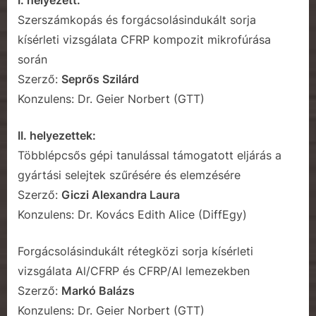
Szerszámkopás és forgácsolásindukált sorja
kísérleti vizsgálata CFRP kompozit mikrofúrása
során
Szerző:
Seprős Szilárd
Konzulens: Dr. Geier Norbert (GTT)
II. helyezettek:
Többlépcsős gépi tanulással támogatott eljárás a
gyártási selejtek szűrésére és elemzésére
Szerző:
Giczi Alexandra Laura
Konzulens: Dr. Kovács Edith Alice (DiffEgy)
Forgácsolásindukált rétegközi sorja kísérleti
vizsgálata Al/CFRP és CFRP/Al lemezekben
Szerző:
Markó Balázs
Konzulens: Dr. Geier Norbert (GTT)