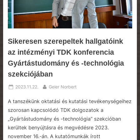
Sikeresen szerepeltek hallgatóink
az intézményi TDK konferencia
Gyártástudomány és -technológia
szekciójában
Posted
By
2023.11.22.
Geier Norbert
on
A tanszékünk oktatási és kutatási tevékenységeihez
szorosan kapcsolódó TDK dolgozatok a
„Gyártástudomány és -technológia” szekcióban
kerültek benyújtásra és megvédésre 2023.
november 16.-án. A kutatómunkák írott