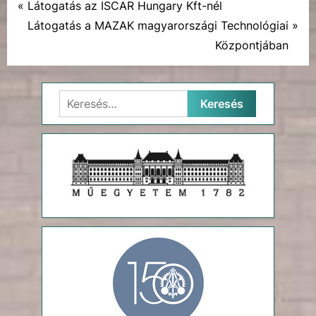
P
Bejegyzés
Látogatás az ISCAR Hungary Kft-nél
Hírek
r
N
Látogatás a MAZAK magyarországi Technológiai
navigáció
e
e
Központjában
v
x
i
t
Keresés:
o
P
u
o
s
s
P
t
o
:
s
t
: